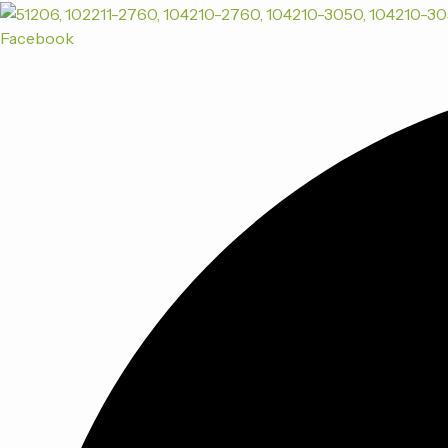
Products
跳
search
至
Facebook
内
容