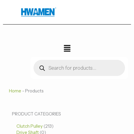
跳
至
内
容
菜
单
Products
search
Home
-
Products
0
0
213
PRODUCT CATEGORIES
个
个
个
Clutch Pulley
产
213
产
产
Drive Shaft
0
品
品
品